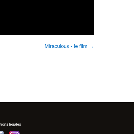
Miraculous - le film
→
ions légales