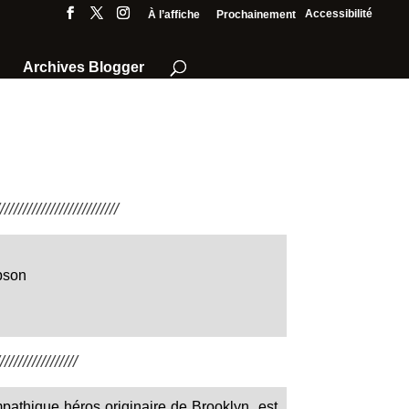
Accessibilité
À l’affiche
Prochainement
Archives Blogger
///////////////////////
pson
////////////////
pathique héros originaire de Brooklyn, est