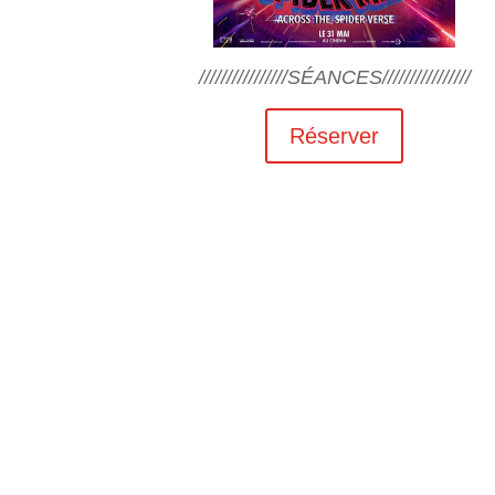
////////////////SÉANCES////////////////
Réserver