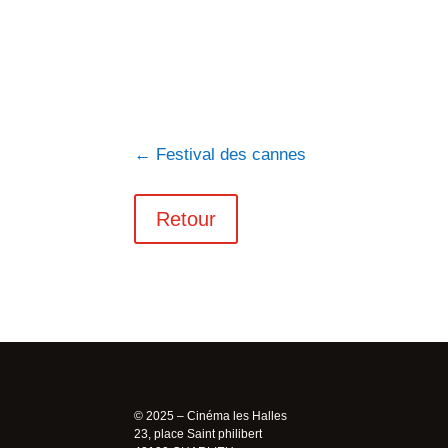
←
Festival des cannes
Retour
© 2025 – Cinéma les Halles
23, place Saint philibert