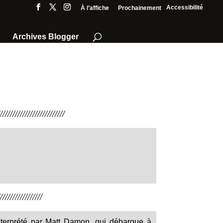
Accessibilité
À l’affiche
Prochainement
Archives Blogger
///////////////////////
////////////////
terprété par Matt Damon, qui débarque à