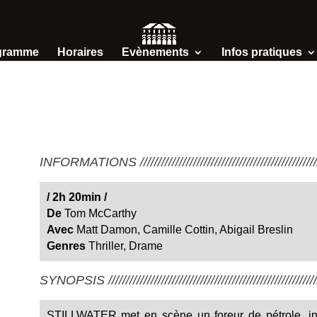
gramme
Horaires
Evènements
Infos pratiques
INFORMATIONS /////////////////////////////////////////////////////
/
2h 20min
/
De
Tom McCarthy
Avec
Matt Damon, Camille Cottin, Abigail Breslin
Genres
Thriller, Drame
SYNOPSIS ////////////////////////////////////////////////////////////
STILLWATER met en scène un foreur de pétrole, in