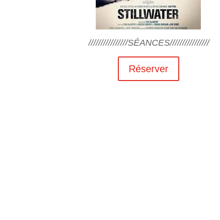
////////////////SÉANCES////////////////
Réserver