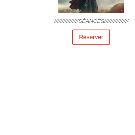
////////////////SÉANCES////////////////
Réserver