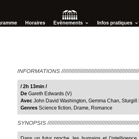
gramme
Horaires
Evènements
Infos pratiques
INFORMATIONS /////////////////////////////////////////////////////
/
2h 13min
/
De
Gareth Edwards (V)
Avec
John David Washington, Gemma Chan, Sturgill
Genres
Science fiction, Drame, Romance
SYNOPSIS ////////////////////////////////////////////////////////////
Dans un futur proche, les humains et l’intelligence a