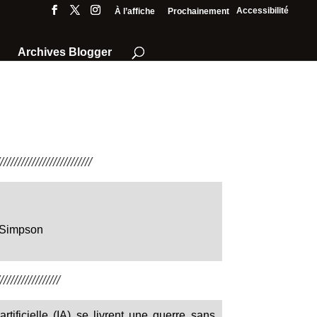
Accessibilité
À l’affiche
Prochainement
Archives Blogger
///////////////////////
 Simpson
////////////////
rtificielle (IA) se livrent une guerre sans