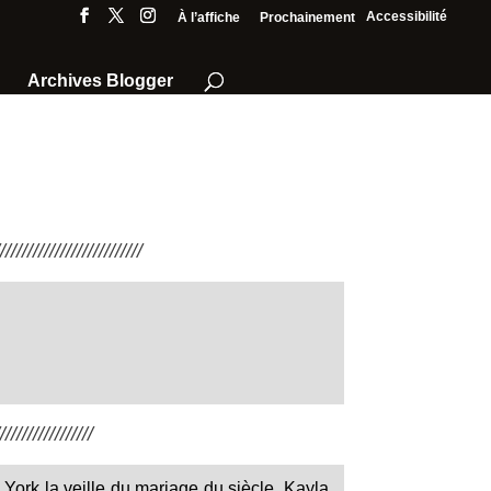
Accessibilité
À l’affiche
Prochainement
Archives Blogger
///////////////////////
////////////////
 York la veille du mariage du siècle, Kayla,