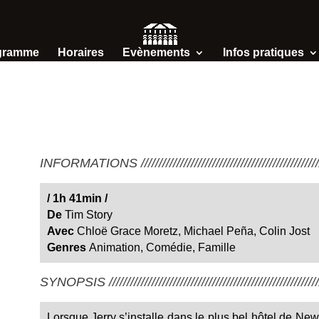
gramme
Horaires
Evènements
Infos pratiques
INFORMATIONS /////////////////////////////////////////////////////
/
1h 41min
/
De
Tim Story
Avec
Chloë Grace Moretz, Michael Peña, Colin Jost
Genres
Animation
,
Comédie
,
Famille
SYNOPSIS ////////////////////////////////////////////////////////////
Lorsque Jerry s’installe dans le plus bel hôtel de New