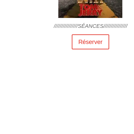
////////////////SÉANCES////////////////
Réserver