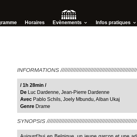
gramme
Horaires
Evènements
Infos pratiques
INFORMATIONS /////////////////////////////////////////////////////
/
1h 28min
/
De
Luc Dardenne, Jean-Pierre Dardenne
Avec
Pablo Schils, Joely Mbundu, Alban Ukaj
Genre
Drame
SYNOPSIS ////////////////////////////////////////////////////////////
Aujourd’hui en Belgique, un jeune garçon et une ad