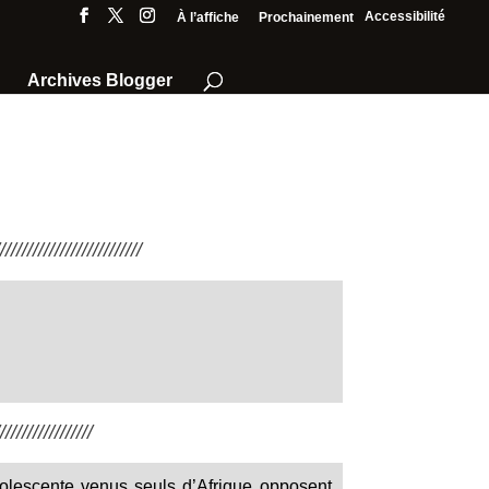
Accessibilité
À l’affiche
Prochainement
Archives Blogger
///////////////////////
////////////////
olescente venus seuls d’Afrique opposent