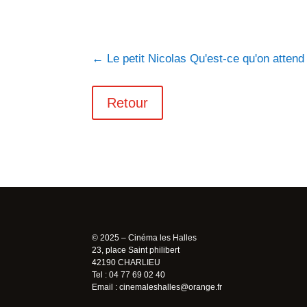
←
Le petit Nicolas Qu'est-ce qu'on attend
Retour
© 2025 – Cinéma les Halles
23, place Saint philibert
42190 CHARLIEU
Tel : 04 77 69 02 40
Email :
cinemaleshalles@orange.fr