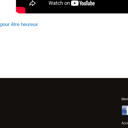
 pour être heureux
Ment
Acce