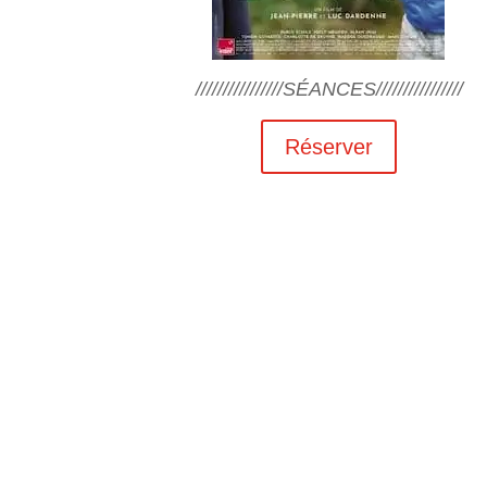
////////////////SÉANCES////////////////
Réserver