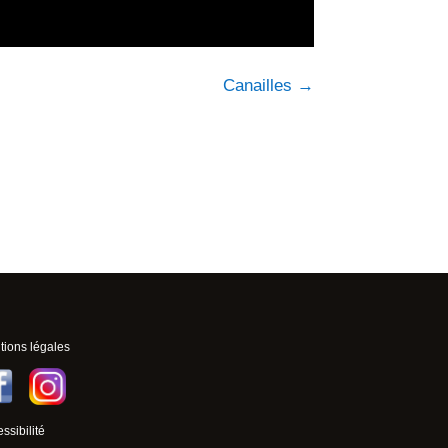
Canailles
→
ions légales
ssibilité