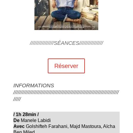
////////////////SÉANCES////////////////
Réserver
INFORMATIONS
///////////////////////////////////////////////////////////////////////
/////
/
1h 28min
/
De
Manele Labidi
Avec
Golshifteh Farahani, Majd Mastoura, Aïcha
Ben Miled