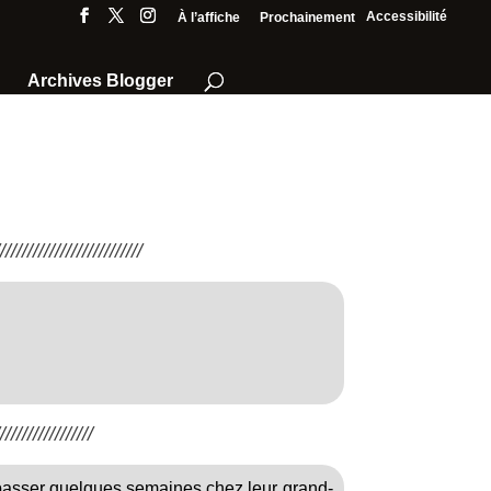
Accessibilité
À l’affiche
Prochainement
Archives Blogger
///////////////////////
////////////////
passer quelques semaines chez leur grand-