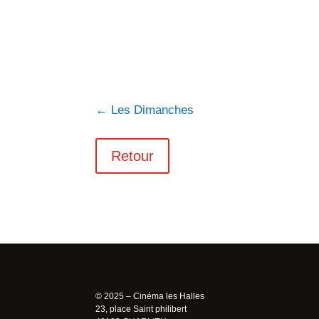
←
Les Dimanches
Retour
© 2025 – Cinéma les Halles
23, place Saint philibert