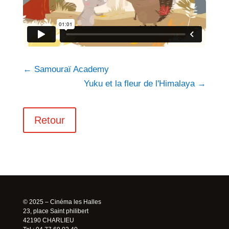
←
Samouraï Academy
Yuku et la fleur de l'Himalaya
→
Retour
© 2025 – Cinéma les Halles
23, place Saint philibert
42190 CHARLIEU