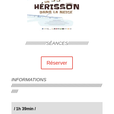
////////////////SÉANCES////////////////
Réserver
INFORMATIONS
///////////////////////////////////////////////////////////////////////
/////
/
1h 39min
/