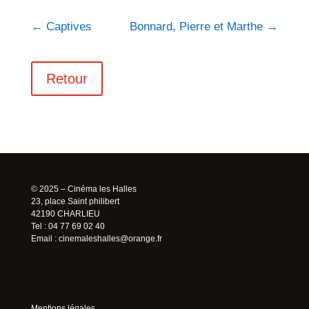
←
Captives
Bonnard, Pierre et Marthe
→
Retour
© 2025 – Cinéma les Halles
23, place Saint philibert
42190 CHARLIEU
Tel : 04 77 69 02 40
Email :
cinemaleshalles@orange.fr
Mentions légales