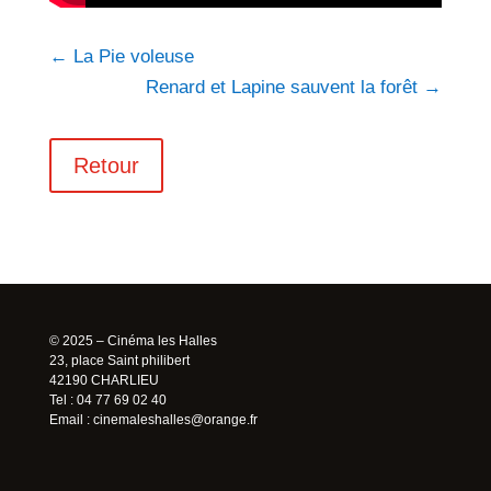
←
La Pie voleuse
Renard et Lapine sauvent la forêt
→
Retour
© 2025 – Cinéma les Halles
23, place Saint philibert
42190 CHARLIEU
Tel : 04 77 69 02 40
Email :
cinemaleshalles@orange.fr