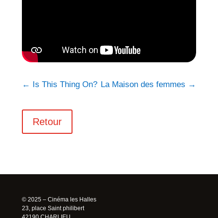
←
Is This Thing On?
La Maison des femmes
→
Retour
© 2025 – Cinéma les Halles
23, place Saint philibert
42190 CHARLIEU