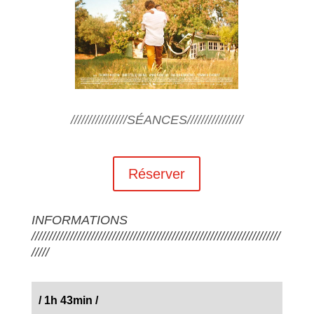
////////////////SÉANCES////////////////
Réserver
INFORMATIONS
///////////////////////////////////////////////////////////////////////
/////
/
1h 43min
/