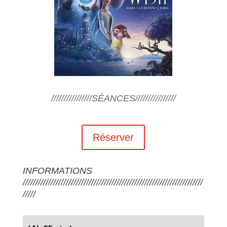
////////////////SÉANCES////////////////
Réserver
INFORMATIONS
///////////////////////////////////////////////////////////////////////
/////