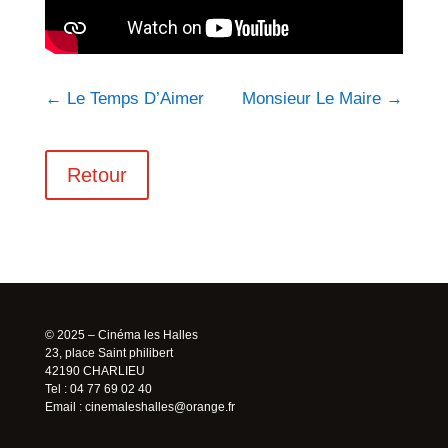
←
Le Temps D’Aimer
Monsieur Le Maire
→
Retour
© 2025 – Cinéma les Halles
23, place Saint philibert
42190 CHARLIEU
Tel : 04 77 69 02 40
Email :
cinemaleshalles@orange.fr