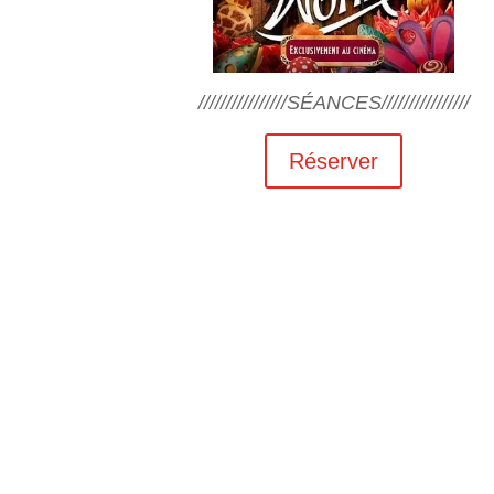
////////////////SÉANCES////////////////
Réserver