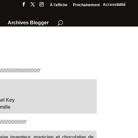
Accessibilité
À l’affiche
Prochainement
Archives Blogger
///////////////////////
el Key
mille
////////////////
ire inventeur, magicien et chocolatier de