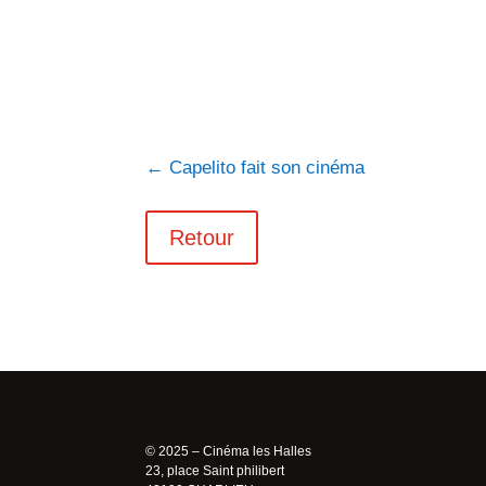
←
Capelito fait son cinéma
Retour
© 2025 – Cinéma les Halles
23, place Saint philibert