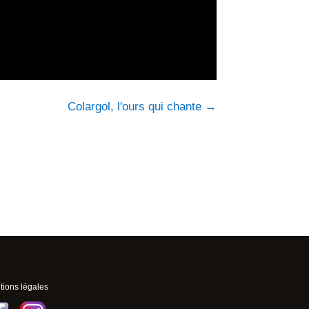
Colargol, l'ours qui chante
→
ions légales