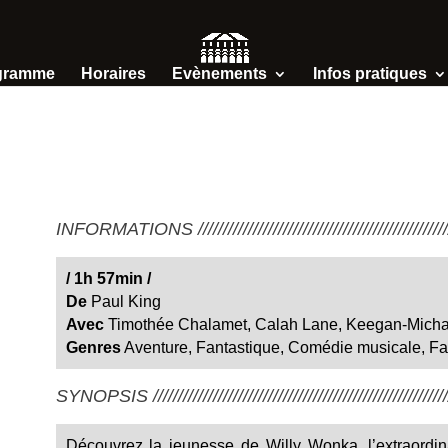
gramme
Horaires
Evènements
Infos pratiques
INFORMATIONS /////////////////////////////////////////////////////
/
1h 57min
/
De
Paul King
Avec
Timothée Chalamet, Calah Lane, Keegan-Micha
Genres
Aventure, Fantastique, Comédie musicale, Fa
SYNOPSIS ////////////////////////////////////////////////////////////
Découvrez la jeunesse de Willy Wonka, l’extraordina