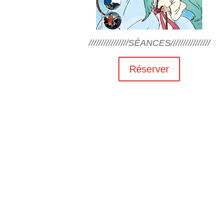
////////////////SÉANCES////////////////
Réserver