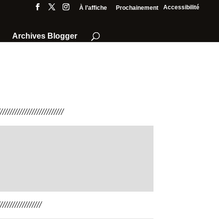
Accessibilité
À l’affiche
Prochainement
Archives Blogger
///////////////////////
////////////////