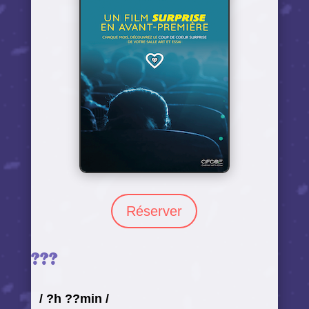
Réserver
???
/
?h ??min
/