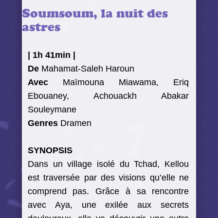
Soumsoum, la nuit des
astres
|
1h 41min
|
De
Mahamat-Saleh Haroun
Avec
Maïmouna Miawama, Eriq
Ebouaney, Achouackh Abakar
Souleymane
Genres
Dramen
SYNOPSIS
Dans un village isolé du Tchad, Kellou
est traversée par des visions qu’elle ne
comprend pas. Grâce à sa rencontre
avec Aya, une exilée aux secrets