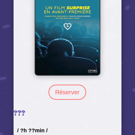
Réserver
???
/
?h ??min
/