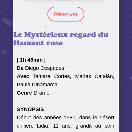
Réserver
Le Mystérieux regard du
flamant rose
|
1h 48min
|
De
Diego Cespedes
Avec
Tamara Cortes, Matías Catalán,
Paula Dinamarca
Genre
Drame
SYNOPSIS
Début des années 1980, dans le désert
chilien. Lidia, 11 ans, grandit au sein