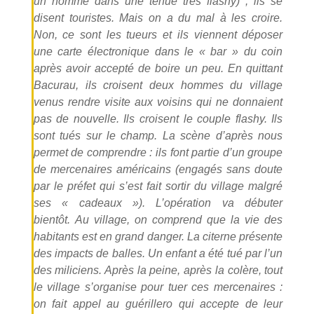
un homme dans une tenue très flashy) ; ils se
disent touristes. Mais on a du mal à les croire.
Non, ce sont les tueurs et ils viennent déposer
une carte électronique dans le « bar » du coin
après avoir accepté de boire un peu. En quittant
Bacurau, ils croisent deux hommes du village
venus rendre visite aux voisins qui ne donnaient
pas de nouvelle. Ils croisent le couple flashy. Ils
sont tués sur le champ. La scène d’après nous
permet de comprendre : ils font partie d’un groupe
de mercenaires américains (engagés sans doute
par le préfet qui s’est fait sortir du village malgré
ses « cadeaux »). L’opération va débuter
bientôt. Au village, on comprend que la vie des
habitants est en grand danger. La citerne présente
des impacts de balles. Un enfant a été tué par l’un
des miliciens. Après la peine, après la colère, tout
le village s’organise pour tuer ces mercenaires :
on fait appel au guérillero qui accepte de leur