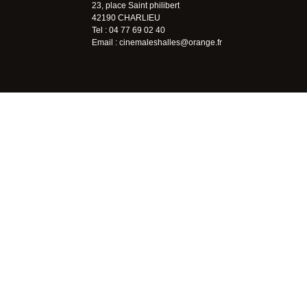
23, place Saint philibert
42190 CHARLIEU
Tel : 04 77 69 02 40
Email :
cinemaleshalles@orange.fr