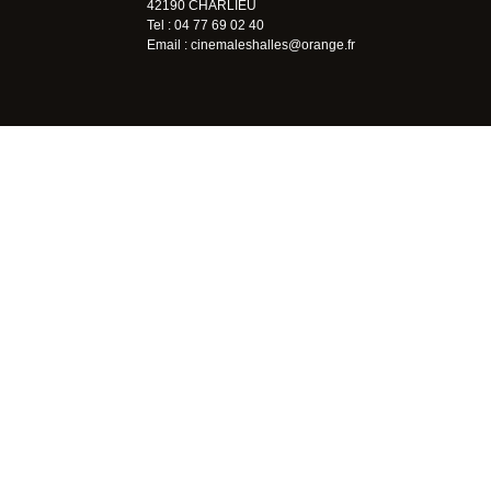
42190 CHARLIEU
Tel : 04 77 69 02 40
Email :
cinemaleshalles@orange.fr