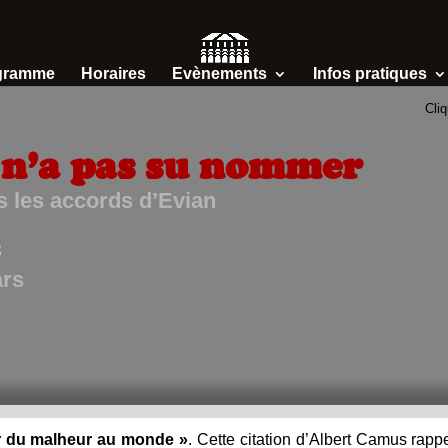
gramme
Horaires
Evènements
Infos pratiques
Cliq
 n’a pas su nommer
s les accords d’Evian
s
ars
er du malheur au monde »
. Cette citation d’Albert Camus rappe