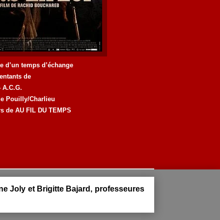
ie d’un temps d’échange
sentants de
4 A.C.G.
de Pouilly/Charlieu
urs de AU FIL DU TEMPS
 Joly et Brigitte Bajard, professeures