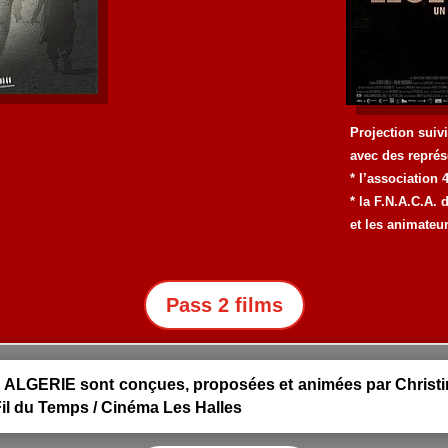
Projection suiv
avec des repré
* l’association 
* la F.N.A.C.A. 
et les animate
Pass 2 films
ALGERIE sont conçues, proposées et animées par Christine
 Fil du Temps / Cinéma Les Halles