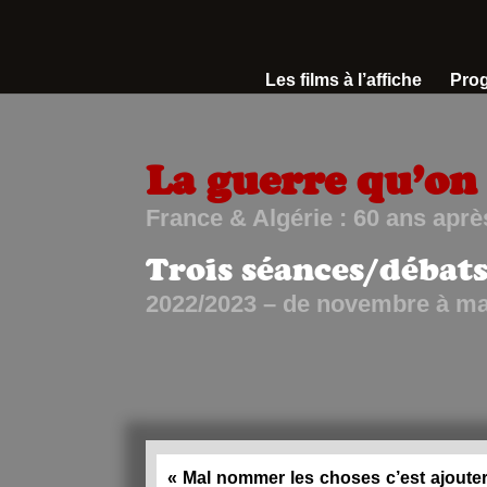
Les films à l’affiche
Pro
La guerre qu’on
France & Algérie : 60 ans aprè
Trois séances/débat
2022/2023 – de novembre à m
« Mal nommer les choses c’est ajout