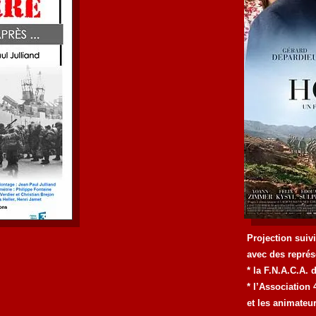
Projection suiv
avec des repré
* la F.N.A.C.A
* l’Association 
et les animate