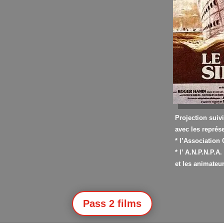
Projection suiv
avec les représ
* l’Associatio
* l’ A.N.P.N.P.A.
et les animate
Pass 2 films