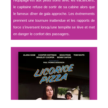
l’équipage est aux petits soins avec les vacanciers,
le capitaine refuse de sortir de sa cabine alors que
le fameux dîner de gala approche. Les événements
prennent une tournure inattendue et les rapports de
force s’inversent lorsqu’une tempête se lève et met
en danger le confort des passagers.