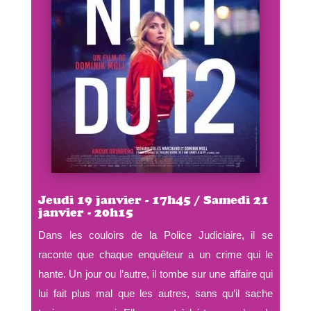
Jeudi 19 janvier - 17h45 / Samedi 21
janvier - 20h15
Dans les couloirs de la Police Judiciaire, il se
raconte que chaque enquêteur a un crime qui le
hante. Un jour ou l’autre, il tombe sur une affaire qui
lui fait plus mal que les autres, sans qu’il sache