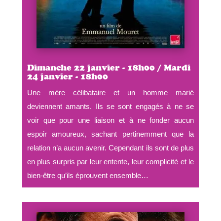
Dimanche 22 janvier - 18h00 / Mardi
24 janvier - 18h00
Une mère célibataire et un homme marié
deviennent amants. Ils se sont engagés à ne se
voir que pour une liaison et à ne fonder aucun
espoir amoureux, sachant pertinemment que la
relation n’a aucun avenir. Cependant ils sont de plus
en plus surpris par leur entente, leur complicité et le
bien-être qu’ils éprouvent ensemble…