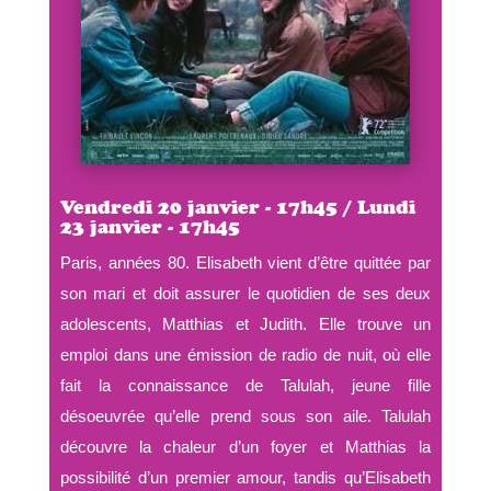
Vendredi 20 janvier - 17h45 / Lundi
23 janvier - 17h45
Paris, années 80. Elisabeth vient d’être quittée par
son mari et doit assurer le quotidien de ses deux
adolescents, Matthias et Judith. Elle trouve un
emploi dans une émission de radio de nuit, où elle
fait la connaissance de Talulah, jeune fille
désoeuvrée qu’elle prend sous son aile. Talulah
découvre la chaleur d’un foyer et Matthias la
possibilité d’un premier amour, tandis qu’Elisabeth