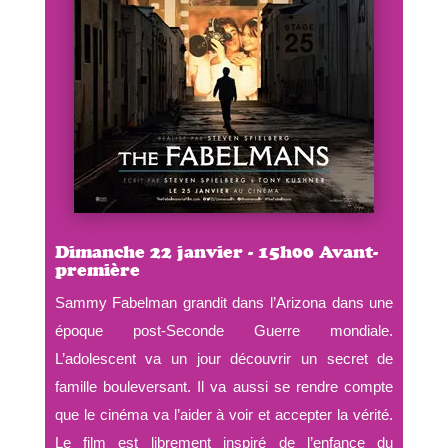
Dimanche 22 janvier - 15h00 Avant-
première
Sammy Fabelman grandit dans l’Arizona dans une
époque post-Seconde Guerre mondiale.
L’adolescent va un jour découvrir un secret de
famille bouleversant. Il va aussi se rendre compte
que le cinéma va l’aider à voir et accepter la vérité.
Le film est librement inspiré de l’enfance du