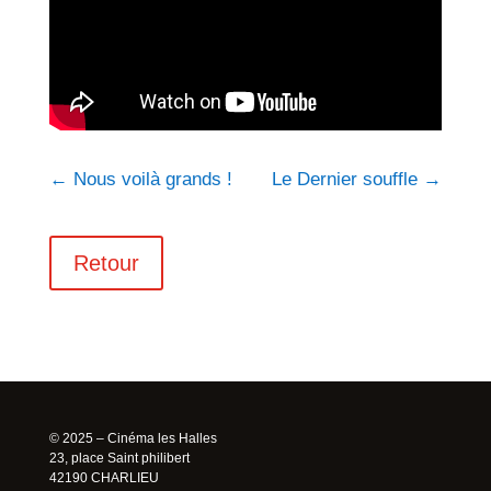
←
Nous voilà grands !
Le Dernier souffle
→
Retour
© 2025 – Cinéma les Halles
23, place Saint philibert
42190 CHARLIEU