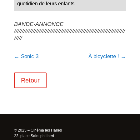
quotidien de leurs enfants.
BANDE-ANNONCE
///////////////////////////////////////////////////////////////////////
/////
←
Sonic 3
À bicyclette !
→
Retour
© 2025 – Cinéma les Halles
23, place Saint philibert