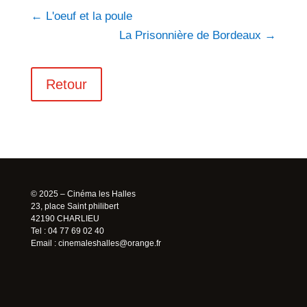
←
L'oeuf et la poule
La Prisonnière de Bordeaux
→
Retour
© 2025 – Cinéma les Halles
23, place Saint philibert
42190 CHARLIEU
Tel : 04 77 69 02 40
Email :
cinemaleshalles@orange.fr