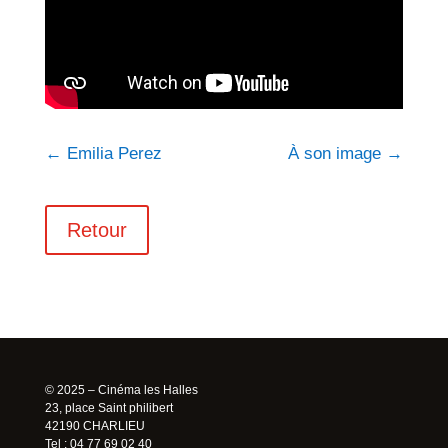
←
Emilia Perez
À son image
→
Retour
© 2025 – Cinéma les Halles
23, place Saint philibert
42190 CHARLIEU
Tel : 04 77 69 02 40