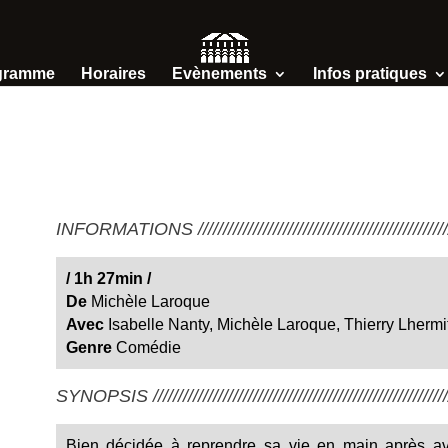
gramme
Horaires
Evènements
Infos pratiques
INFORMATIONS /////////////////////////////////////////////////////
/
1h 27min
/
De
Michèle Laroque
Avec
Isabelle Nanty, Michèle Laroque, Thierry Lhermi
Genre
Comédie
SYNOPSIS ////////////////////////////////////////////////////////////
Bien décidée à reprendre sa vie en main après avoi