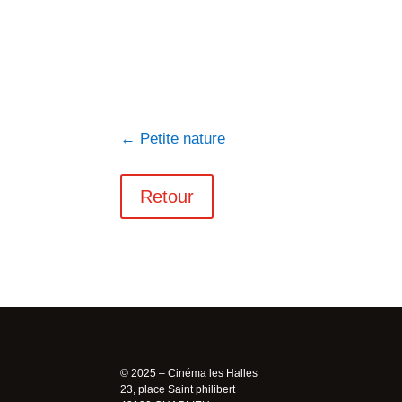
←
Petite nature
Retour
© 2025 – Cinéma les Halles
23, place Saint philibert