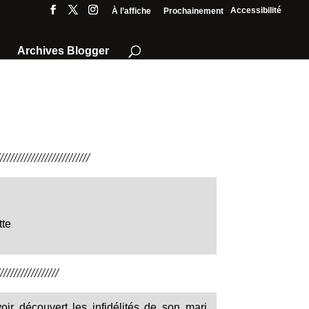
Accessibilité
À l’affiche
Prochainement
Archives Blogger
///////////////////////
tte
////////////////
r découvert les infidélités de son mari,