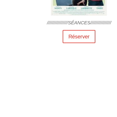
////////////////SÉANCES////////////////
Réserver