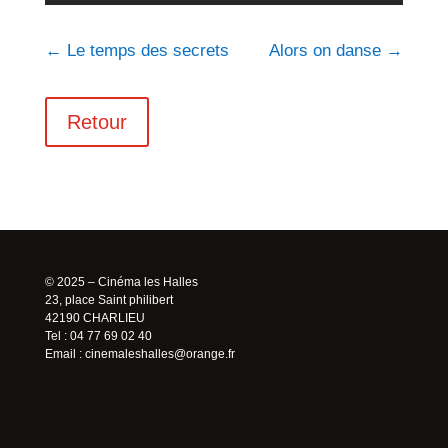
←
Le temps des secrets
Alors on danse
→
Retour
© 2025 – Cinéma les Halles
23, place Saint philibert
42190 CHARLIEU
Tel : 04 77 69 02 40
Email :
cinemaleshalles@orange.fr