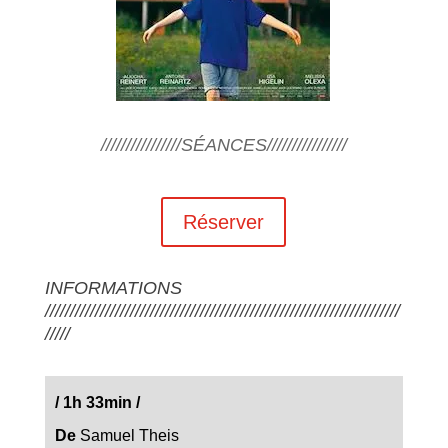
////////////////SÉANCES////////////////
Réserver
INFORMATIONS
///////////////////////////////////////////////////////////////////////
/////
/
1h 33min
/
De
Samuel Theis