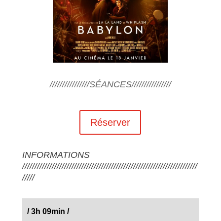
////////////////SÉANCES////////////////
Réserver
INFORMATIONS
///////////////////////////////////////////////////////////////////////
/////
/
3h 09min
/