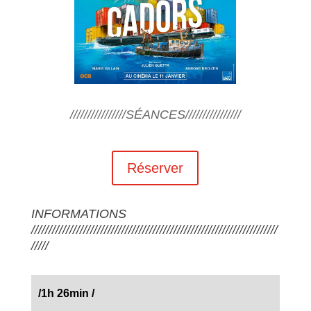
////////////////SÉANCES////////////////
Réserver
INFORMATIONS
///////////////////////////////////////////////////////////////////////
/////
/1h 26min
/