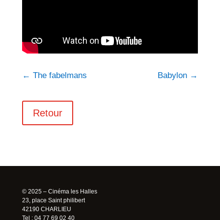
←
The fabelmans
Babylon
→
Retour
© 2025 – Cinéma les Halles
23, place Saint philibert
42190 CHARLIEU
Tel : 04 77 69 02 40