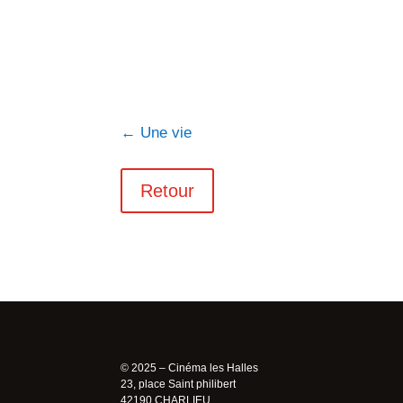
←
Une vie
Retour
© 2025 – Cinéma les Halles
23, place Saint philibert
42190 CHARLIEU