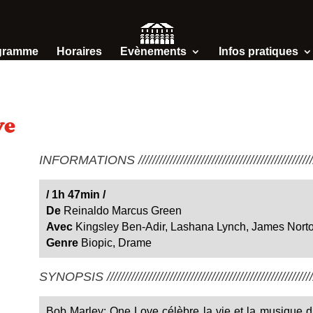
gramme
Horaires
Evènements
Infos pratiques
ve
INFORMATIONS /////////////////////////////////////////////////////
/
1h 47min /
De
Reinaldo Marcus Green
Avec
Kingsley Ben-Adir, Lashana Lynch, James Nort
Genre
Biopic, Drame
SYNOPSIS ////////////////////////////////////////////////////////////
Bob Marley: One Love célèbre la vie et la musique d