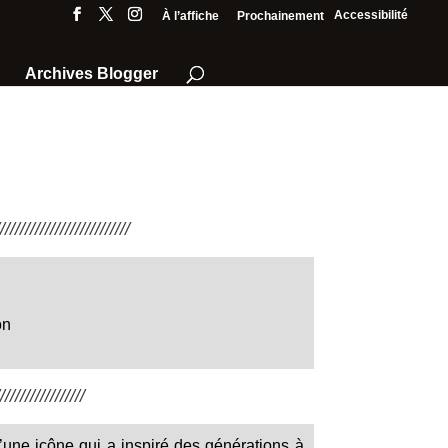
Accessibilité
À l’affiche
Prochainement
Archives Blogger
///////////////////////
on
////////////////
’une icône qui a inspiré des générations à