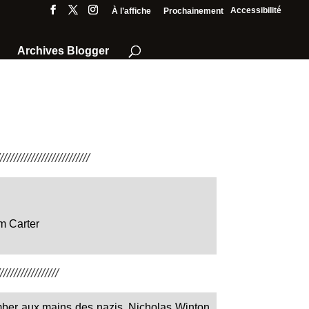
Accessibilité
À l’affiche
Prochainement
Archives Blogger
///////////////////////
m Carter
////////////////
tomber aux mains des nazis, Nicholas Winton