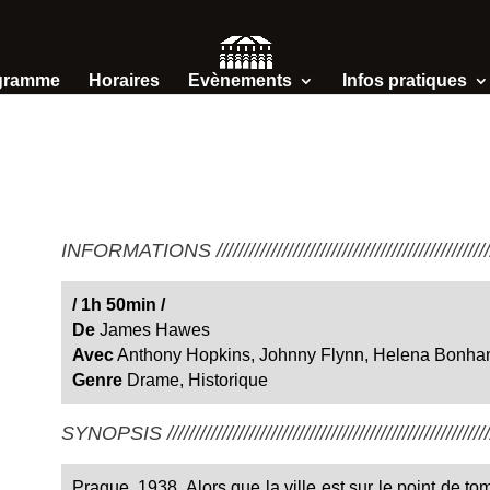
gramme
Horaires
Evènements
Infos pratiques
INFORMATIONS /////////////////////////////////////////////////////
/ 1h 50min /
De
James Hawes
Avec
Anthony Hopkins, Johnny Flynn, Helena Bonha
Genre
Drame, Historique
SYNOPSIS ////////////////////////////////////////////////////////////
Prague, 1938. Alors que la ville est sur le point de 