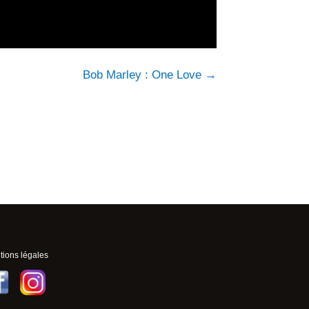
Bob Marley : One Love
→
ions légales