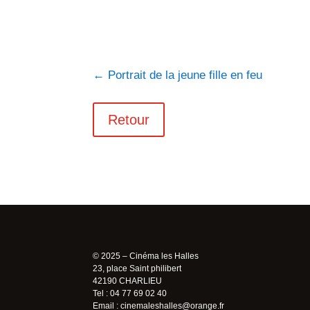
←
Portrait de la jeune fille en feu
Retour
© 2025 – Cinéma les Halles
23, place Saint philibert
42190 CHARLIEU
Tel : 04 77 69 02 40
Email :
cinemaleshalles@orange.fr