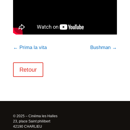
←
Prima la vita
Bushman
→
Retour
© 2025 – Cinéma les Halles
23, place Saint philibert
42190 CHARLIEU