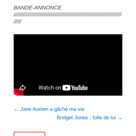
BANDE-ANNONCE
///////////////////////////////////////////////////////////////////////
/////
←
Jane Austen a gâché ma vie
Bridget Jones : folle de lui
→