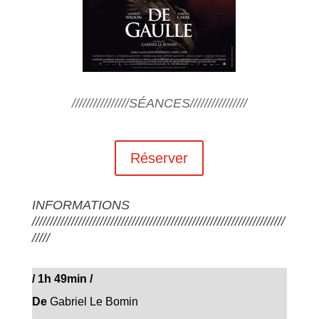
////////////////SÉANCES////////////////
Réserver
INFORMATIONS
///////////////////////////////////////////////////////////////////////
/////
/
1h 49min
/
De
Gabriel Le Bomin