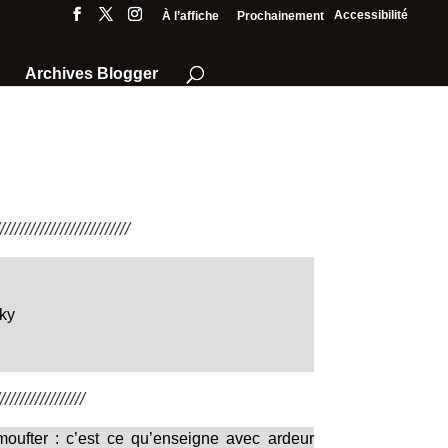
Accessibilité
À l’affiche
Prochainement
Archives Blogger
///////////////////////
ky
////////////////
moufter : c’est ce qu’enseigne avec ardeur