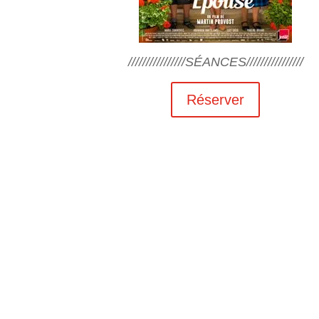
////////////////SÉANCES////////////////
Réserver