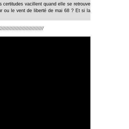
ertitudes vacillent quand elle se retrouve
r ou le vent de liberté de mai 68 ? Et si la
/////////////////////////