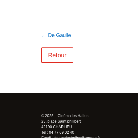
←
De Gaulle
Retour
© 2025 – Cinéma les Halles
23, place Saint philibert
42190 CHARLIEU
Tel : 04 77 69 02 40
Email :
cinemaleshalles@orange.fr