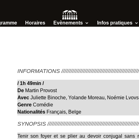
gramme
Horaires
Evènements
Infos pratiques
INFORMATIONS /////////////////////////////////////////////////////
/
1h 49min
/
De
Martin Provost
Avec
Juliette Binoche, Yolande Moreau, Noémie Lvovs
Genre
Comédie
Nationalités
Français, Belge
SYNOPSIS ////////////////////////////////////////////////////////////
Tenir son foyer et se plier au devoir conjugal sans 