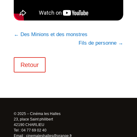
←
Des Minions et des monstres
Fils de personne
→
Retour
© 2025 – Cinéma les Halles
23, place Saint philibert
42190 CHARLIEU
Tel : 04 77 69 02 40
Email :
cinemaleshalles@orange.fr