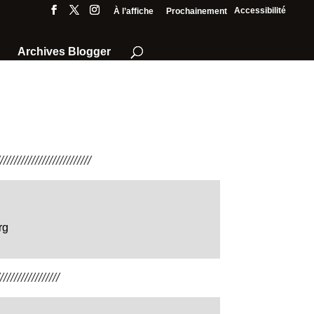
Accessibilité
À l’affiche
Prochainement
Archives Blogger
///////////////////////
rg
////////////////