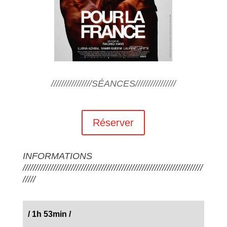
////////////////SÉANCES////////////////
Réserver
INFORMATIONS
///////////////////////////////////////////////////////////////////////
/////
/
1h 53min
/