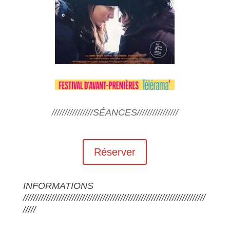
////////////////SÉANCES////////////////
Réserver
INFORMATIONS
///////////////////////////////////////////////////////////////////////
/////