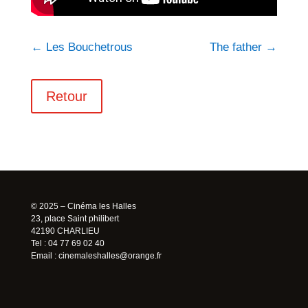
←
Les Bouchetrous
The father
→
Retour
© 2025 – Cinéma les Halles
23, place Saint philibert
42190 CHARLIEU
Tel : 04 77 69 02 40
Email :
cinemaleshalles@orange.fr