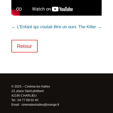
←
L'Enfant qui voulait être un ours
The Killer
→
Retour
© 2025 – Cinéma les Halles
23, place Saint philibert
42190 CHARLIEU
Tel : 04 77 69 02 40
Email :
cinemaleshalles@orange.fr