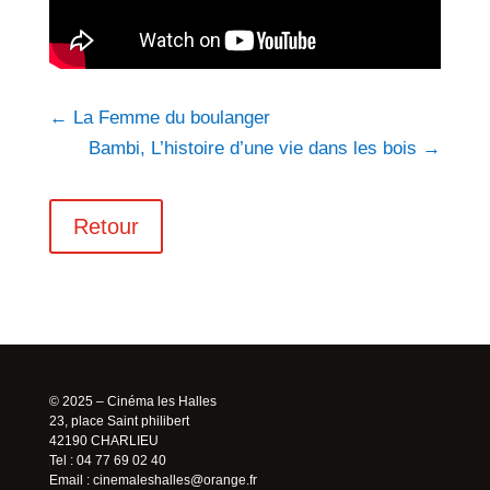
←
La Femme du boulanger
Bambi, L’histoire d’une vie dans les bois
→
Retour
© 2025 – Cinéma les Halles
23, place Saint philibert
42190 CHARLIEU
Tel : 04 77 69 02 40
Email :
cinemaleshalles@orange.fr