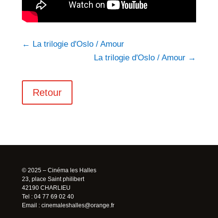
←
La trilogie d'Oslo / Amour
La trilogie d'Oslo / Amour
→
Retour
© 2025 – Cinéma les Halles
23, place Saint philibert
42190 CHARLIEU
Tel : 04 77 69 02 40
Email :
cinemaleshalles@orange.fr