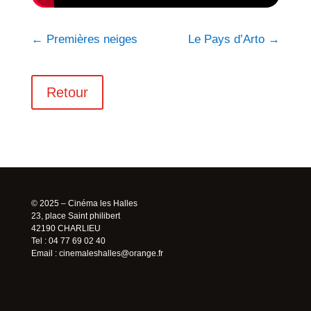
←
Premières neiges
Le Pays d’Arto
→
Retour
© 2025 – Cinéma les Halles
23, place Saint philibert
42190 CHARLIEU
Tel : 04 77 69 02 40
Email :
cinemaleshalles@orange.fr