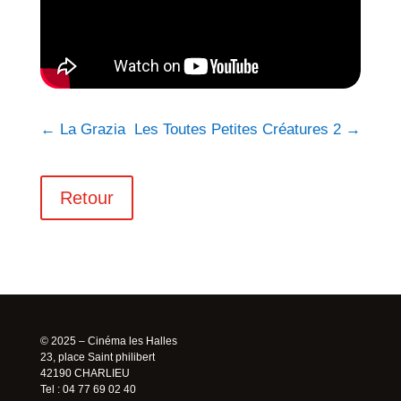
←
La Grazia
Les Toutes Petites Créatures 2
→
Retour
© 2025 – Cinéma les Halles
23, place Saint philibert
42190 CHARLIEU
Tel : 04 77 69 02 40