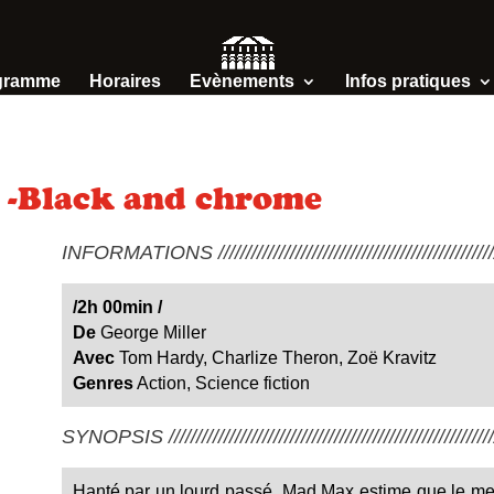
gramme
Horaires
Evènements
Infos pratiques
 -Black and chrome
INFORMATIONS /////////////////////////////////////////////////////
/2h 00min
/
De
George Miller
Avec
Tom Hardy, Charlize Theron, Zoë Kravitz
Genres
Action, Science fiction
SYNOPSIS ////////////////////////////////////////////////////////////
Hanté par un lourd passé, Mad Max estime que le meil