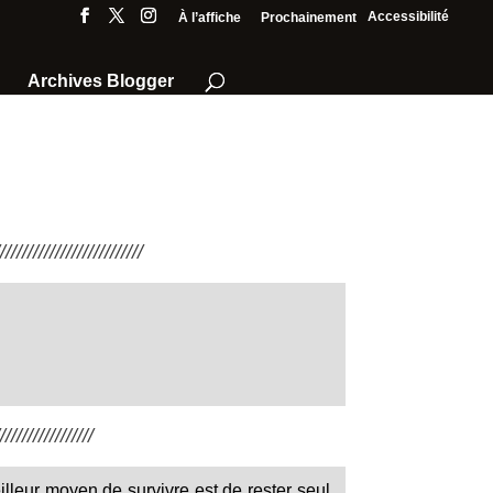
Accessibilité
À l’affiche
Prochainement
Archives Blogger
///////////////////////
////////////////
leur moyen de survivre est de rester seul.