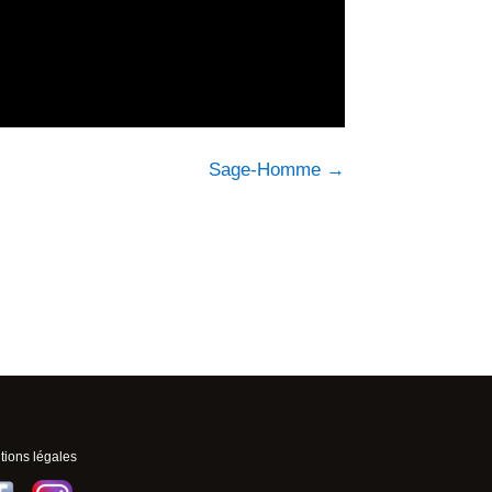
Sage-Homme
→
ions légales