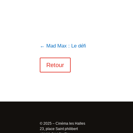
←
Mad Max : Le défi
Retour
© 2025 – Cinéma les Halles
23, place Saint philibert