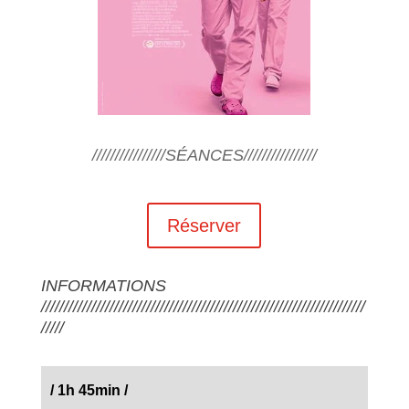
////////////////SÉANCES////////////////
Réserver
INFORMATIONS
///////////////////////////////////////////////////////////////////////
/////
/ 1h 45min /