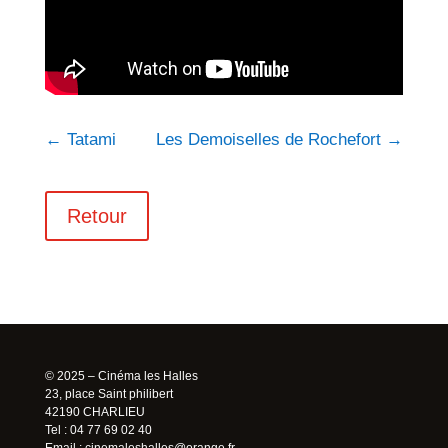
←
Tatami
Les Demoiselles de Rochefort
→
Retour
© 2025 – Cinéma les Halles
23, place Saint philibert
42190 CHARLIEU
Tel : 04 77 69 02 40