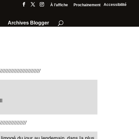
Accessibilité
À l’affiche
Prochainement
Archives Blogger
///////////////////////
l
////////////////
 limogé du jour au lendemain, dans la plus