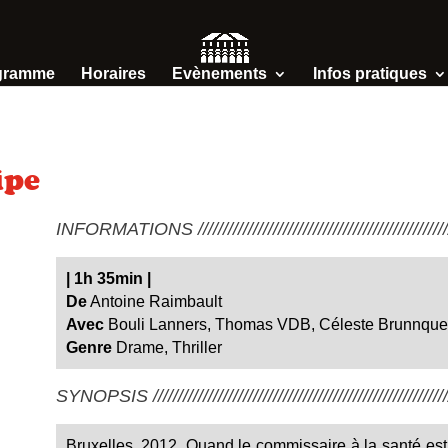
gramme
Horaires
Evènements
Infos pratiques
ipe
INFORMATIONS /////////////////////////////////////////////////////
|
1h 35min
|
De
Antoine Raimbault
Avec
Bouli Lanners, Thomas VDB, Céleste Brunnquel
Genre
Drame, Thriller
SYNOPSIS ////////////////////////////////////////////////////////////
Bruxelles, 2012. Quand le commissaire à la santé est