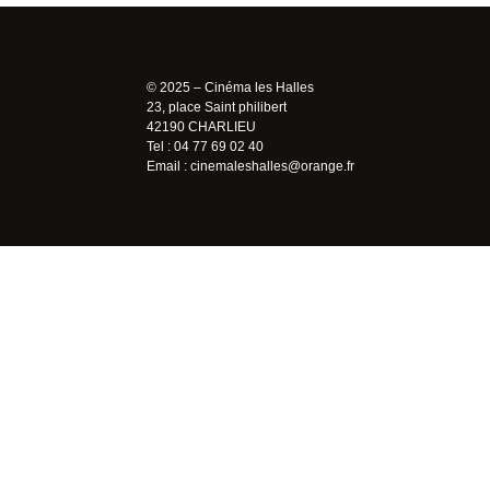
© 2025 – Cinéma les Halles
23, place Saint philibert
42190 CHARLIEU
Tel : 04 77 69 02 40
Email :
cinemaleshalles@orange.fr